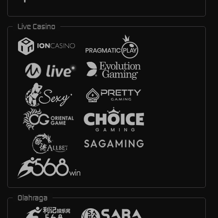
Live Casino
Olahraga