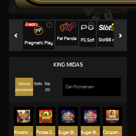
i
i
i
i
i
Facha
Fat Panda
Slot88 x PP
PG Soft
Pragmatic Play
KING MIDAS
Semua
Slots
Top
permainan
20
Rooster Blitz
Pedas Gila
Sugar Blast
Sugar Blast Frenzy
Cleopatra's Treasure