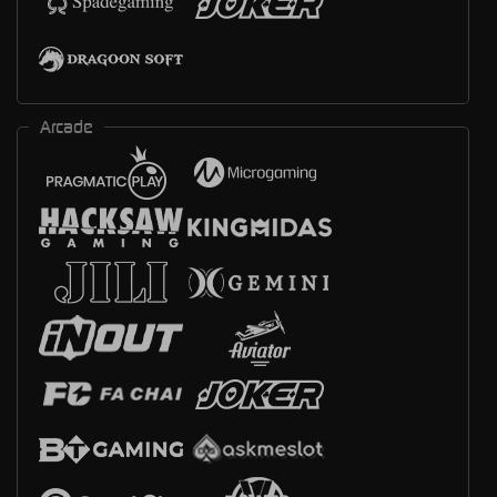
Arcade