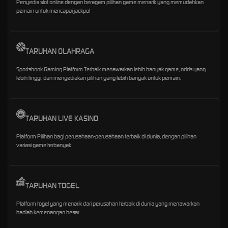
Penyedia slot online dengan beragam pilihan game menarik yang memudahkan
pemain untuk mencapai jackpot
TARUHAN OLAHRAGA
Sportsbook Gaming Platform Terbaik menawarkan lebih banyak game, odds yang
lebih tinggi, dan menyediakan pilihan yang lebih banyak untuk pemain.
TARUHAN LIVE KASINO
Platform Pilihan bagi perusahaan-perusahaan terbaik di dunia, dengan pilihan
variasi game terbanyak
TARUHAN TOGEL
Platform togel yang menarik dari perusahan terbaik di dunia yang menawarkan
hadiah kemenangan besar