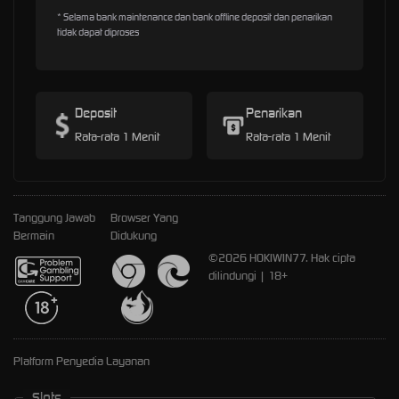
* Selama bank maintenance dan bank offline deposit dan penarikan
tidak dapat diproses
Deposit
Penarikan
Rata-rata 1 Menit
Rata-rata 1 Menit
Tanggung Jawab
Browser Yang
Bermain
Didukung
©2026 HOKIWIN77. Hak cipta
dilindungi | 18+
Platform Penyedia Layanan
Slots