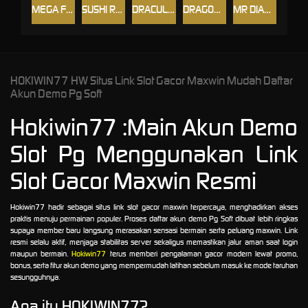
MEGA FORTUNE OX
SUSHI RUSH
DRACULA’S CASTLE BANQUET
DRAGON FORTUNE
MR DIAMOND DELUXE
HOKIWIN77 HW Situs Link Slot Gacor Maxwin Mudah Daftar
Akun Demo Pg Soft
Hokiwin77 :Main Akun Demo
Slot Pg Menggunakan Link
Slot Gacor Maxwin Resmi
Hokiwin77 hadir sebagai situs link slot gacor maxwin terpercaya, menghadirkan akses
praktis menuju permainan populer. Proses daftar akun demo Pg Soft dibuat lebih ringkas
supaya member baru langsung merasakan sensasi bermain serta peluang maxwin. Link
resmi selalu aktif, menjaga stabilitas server sekaligus memastikan jalur aman saat login
maupun bermain.
Hokiwin77
terus memberi pengalaman gacor modern lewat promo,
bonus, serta fitur akun demo yang mempermudah latihan sebelum masuk ke mode taruhan
sesungguhnya.
Apa itu HOKIWIN77?