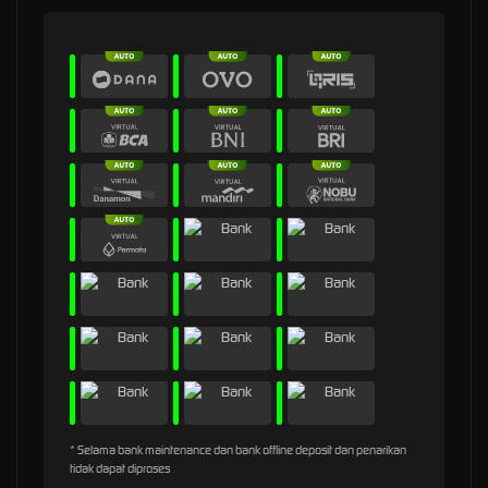
* Selama bank maintenance dan bank offline deposit dan penarikan
tidak dapat diproses