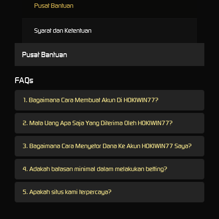
Pusat Bantuan
Syarat dan Ketentuan
Pusat Bantuan
FAQs
1. Bagaimana Cara Membuat Akun Di HOKIWIN77?
2. Mata Uang Apa Saja Yang Diterima Oleh HOKIWIN77?
3. Bagaimana Cara Menyetor Dana Ke Akun HOKIWIN77 Saya?
4. Adakah batasan minimal dalam melakukan betting?
5. Apakah situs kami terpercaya?