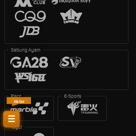
Sabung Ayam
Race
E-Sports
Klik Sini
☰
Togel