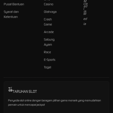
Pusat Bantuan
Casino
Syarat dan
Olahraga
Ketentuan
Crash
Game
Arcade
Sabung
Ayam
Race
E-Sports
Togel
TARUHAN SLOT
Penyedia slot online dengan beragam pilihan game menarik yang memudahkan
pemain untuk mencapai jackpot