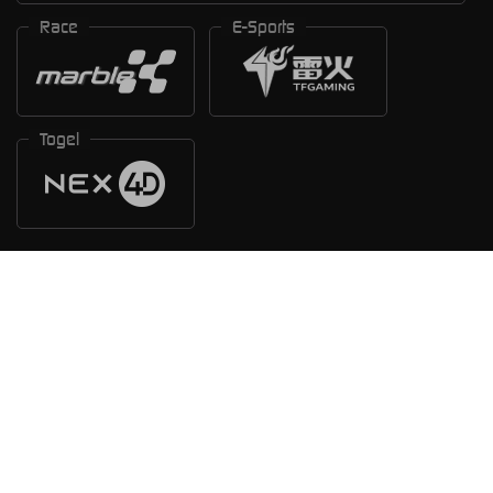
Race
E-Sports
Togel