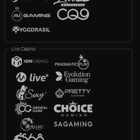
Live Casino