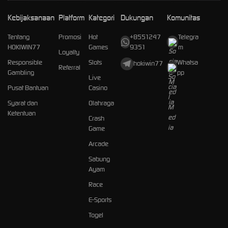
Kebijaksanaan
Platform
Kategori
Dukungan
Komunitas
Tentang
Promosi
Hot
+8551247
Telegra
HOKIWIN77
Games
9351
m
Loyalty
Responsible
Slots
Whatsa
hokiwin77
Referral
Gambling
pp
Live
Pusat Bantuan
Casino
Syarat dan
Olahraga
Ketentuan
Crash
Game
Arcade
Sabung
Ayam
Race
E-Sports
Togel