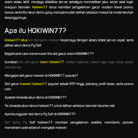
resmi selalu aktif, menjaga stabilitas server sekaligus memastikan jalur aman saat login
maupun bermain.
Hokiwin77
terus memberi pengalaman gacor modern lewat promo,
bonus, serta fitur akun demo yang mempermudah latihan sebelum masuk ke mode taruhan
sesungguhnya.
Apa itu HOKIWIN77?
Hokiwin77 situs
link slot gacor maxwin
terpercaya dengan akses stabil, server cepat, serta
pilihan akun demo Pg Soft.
Bagaimana cara menemukan link slot gacor resmi HOKIWIN77?
Gunakan
link slot gacor
resmi hokiwin77
melalui halaman utama agar login tetap aman
serta lancar.
Mengapa slot gacor maxwin di HOKIWIN77 populer?
Slot gacor
maxwin hokiwin77
populer sebab RTP tinggi, peluang profit besar, serta promo
rutin.
Apakah tersedia akun demo di HOKIWIN77?
Ya, tersedia akun demo hokiwin77 untuk latihan sebelum bermain taruhan asli.
Apa keunggulan slot demo Pg Soft di HOKIWIN77?
Slot demo Pg
Soft hokiwin77 memberi pengalaman realistis, membantu pemain
memahami pola sebelum mengejar maxwin.