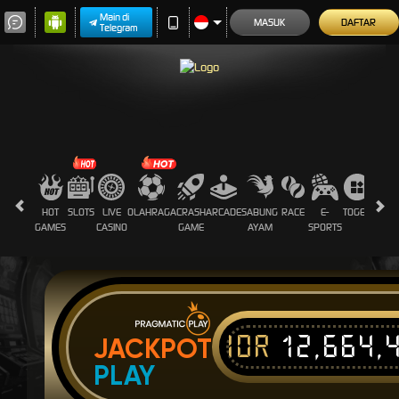
Main di
MASUK
DAFTAR
Telegram
HOT
SLOTS
LIVE
OLAHRAGA
CRASH
ARCADE
SABUNG
RACE
E-
TOGEL
PROM
GAMES
CASINO
GAME
AYAM
SPORTS
IDR
12,664,
JACKPOT
PLAY