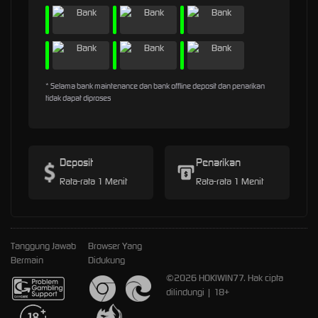
* Selama bank maintenance dan bank offline deposit dan penarikan
tidak dapat diproses
Deposit
Penarikan
Rata-rata 1 Menit
Rata-rata 1 Menit
Tanggung Jawab
Browser Yang
Bermain
Didukung
©2026 HOKIWIN77. Hak cipta
dilindungi | 18+