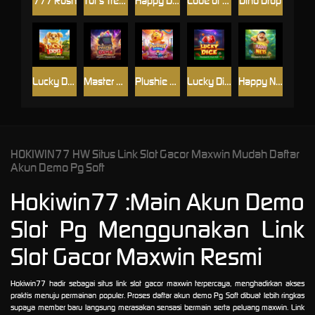
777 Rush
Tut's Treasure Tower
Happy Dragon
Code of Cairo
Dino Drop
Lucky Dog
Master Gems
Plushie Wins
Lucky Dice
Happy Nets
HOKIWIN77 HW Situs Link Slot Gacor Maxwin Mudah Daftar
Akun Demo Pg Soft
Hokiwin77 :Main Akun Demo
Slot Pg Menggunakan Link
Slot Gacor Maxwin Resmi
Hokiwin77 hadir sebagai situs link slot gacor maxwin terpercaya, menghadirkan akses
praktis menuju permainan populer. Proses daftar akun demo Pg Soft dibuat lebih ringkas
supaya member baru langsung merasakan sensasi bermain serta peluang maxwin. Link