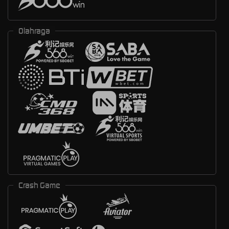
Olahraga
Crash Game