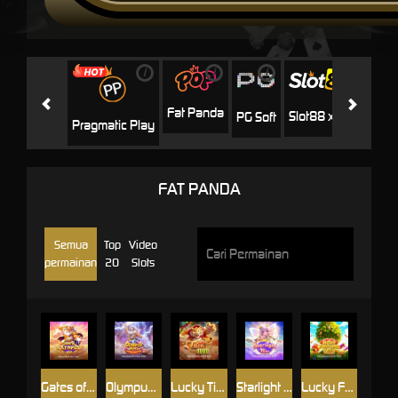
i
i
i
i
i
Facha
Fat Panda
Slot88 x PP
PG Soft
Pragmatic Play
FAT PANDA
Semua
Top
Video
permainan
20
Slots
Gates of Olympus POP
Olympus Wins
Lucky Tiger 1000
Starlight Wins
Lucky Fortune Tree