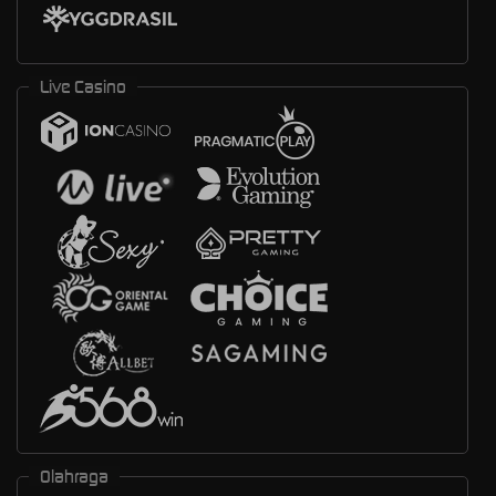
Live Casino
Olahraga