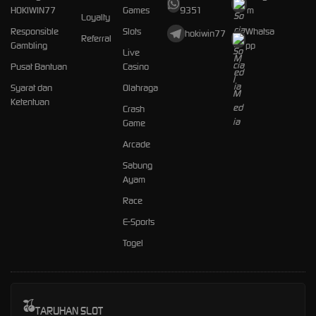
HOKIWIN77
Games
9351
m
Loyalty
Responsible
Slots
Whatsa
hokiwin77
Referral
Gambling
pp
Live
Pusat Bantuan
Casino
Syarat dan
Olahraga
Ketentuan
Crash
Game
Arcade
Sabung
Ayam
Race
E-Sports
Togel
TARUHAN SLOT