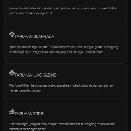
Penyedia slot online dengan beragam pilihan game menarik yang memudahkan
pemain untuk mencapai jackpot
TARUHAN OLAHRAGA
Sportsbook Gaming Platform Terbaik menawarkan lebih banyak game, odds yang
lebih tinggi, dan menyediakan pilihan yang lebih banyak untuk pemain.
TARUHAN LIVE KASINO
Platform Pilihan bagi perusahaan-perusahaan terbaik di dunia, dengan pilihan
variasi game terbanyak
TARUHAN TOGEL
Platform togel yang menarik dari perusahan terbaik di dunia yang menawarkan
hadiah kemenangan besar