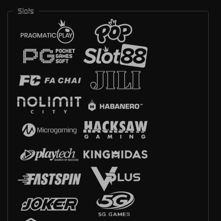
Slots