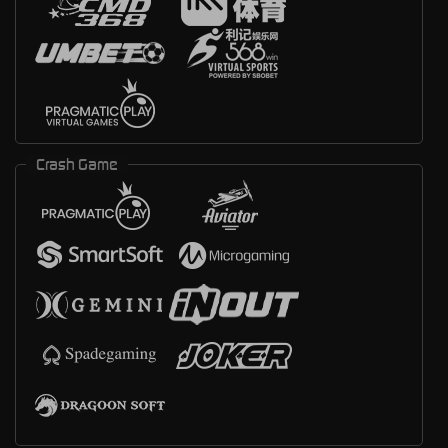
Crash Game