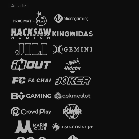
Arcade