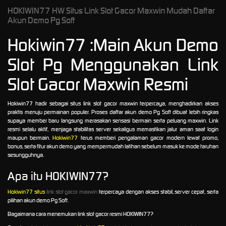
HOKIWIN77 HW Situs Link Slot Gacor Maxwin Mudah Daftar
Akun Demo Pg Soft
Hokiwin77 :Main Akun Demo
Slot Pg Menggunakan Link
Slot Gacor Maxwin Resmi
Hokiwin77 hadir sebagai situs link slot gacor maxwin terpercaya, menghadirkan akses
praktis menuju permainan populer. Proses daftar akun demo Pg Soft dibuat lebih ringkas
supaya member baru langsung merasakan sensasi bermain serta peluang maxwin. Link
resmi selalu aktif, menjaga stabilitas server sekaligus memastikan jalur aman saat login
maupun bermain.
Hokiwin77
terus memberi pengalaman gacor modern lewat promo,
bonus, serta fitur akun demo yang mempermudah latihan sebelum masuk ke mode taruhan
sesungguhnya.
Apa itu HOKIWIN77?
Hokiwin77 situs
link slot gacor maxwin
terpercaya dengan akses stabil, server cepat, serta
pilihan akun demo Pg Soft.
Bagaimana cara menemukan link slot gacor resmi HOKIWIN77?