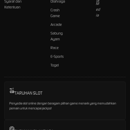
Syarat dan
Olahraga
Ketentuan
Crash
Game
Arcade
Sabung
Ayam
Race
E-Sports
Togel
TARUHAN SLOT
Penyedia slot online dengan beragam pilihan game menarik yang memudahkan
pemain untuk mencapai jackpot