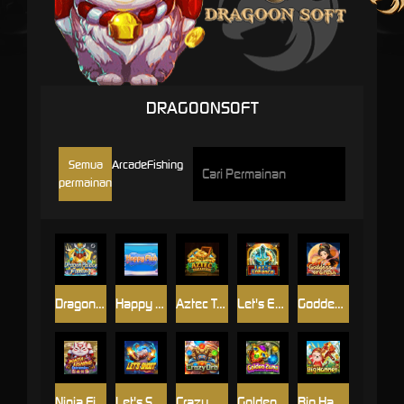
DRAGOONSOFT
Semua
Arcade
Fishing
permainan
Dragon Palace Fishing
Happy Fish
Aztec Treasure
Let's Enhance
Goddess or Crash
Ninja Fishing
Let's Shoot
Crazy Orb
Golden Zuma
Big Hammer